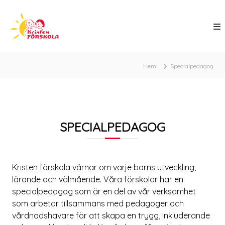
H
o
p
p
a
K
t
r
Hem
Specialpedagog
i
i
l
s
l
t
i
e
n
n
n
SPECIALPEDAGOG
e
f
h
ö
å
r
l
Kristen förskola värnar om varje barns utveckling,
s
l
lärande och välmående. Våra förskolor har en
k
specialpedagog som är en del av vår verksamhet
o
som arbetar tillsammans med pedagoger och
l
vårdnadshavare för att skapa en trygg, inkluderande
a